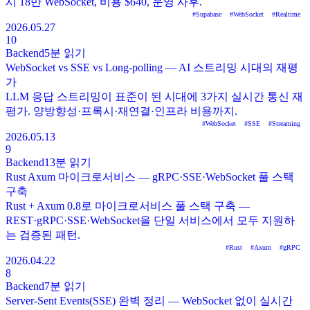
시 18만 WebSocket, 비용 $640, 운영 사후.
#
Supabase
#
WebSocket
#
Realtime
2026.05.27
10
Backend
5분
읽기
WebSocket vs SSE vs Long-polling — AI 스트리밍 시대의 재평
가
LLM 응답 스트리밍이 표준이 된 시대에 3가지 실시간 통신 재
평가. 양방향성·프록시·재연결·인프라 비용까지.
#
WebSocket
#
SSE
#
Streaming
2026.05.13
9
Backend
13분
읽기
Rust Axum 마이크로서비스 — gRPC·SSE·WebSocket 풀 스택
구축
Rust + Axum 0.8로 마이크로서비스 풀 스택 구축 —
REST·gRPC·SSE·WebSocket을 단일 서비스에서 모두 지원하
는 검증된 패턴.
#
Rust
#
Axum
#
gRPC
2026.04.22
8
Backend
7분
읽기
Server-Sent Events(SSE) 완벽 정리 — WebSocket 없이 실시간