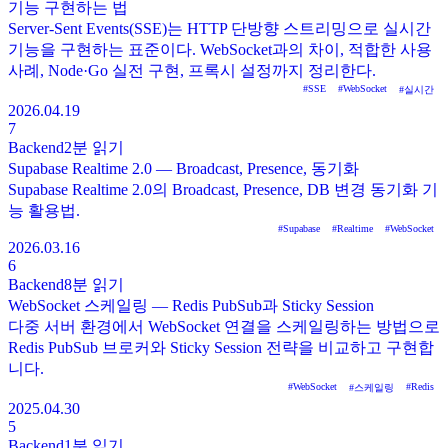
기능 구현하는 법
Server-Sent Events(SSE)는 HTTP 단방향 스트리밍으로 실시간
기능을 구현하는 표준이다. WebSocket과의 차이, 적합한 사용
사례, Node·Go 실전 구현, 프록시 설정까지 정리한다.
#
SSE
#
WebSocket
#
실시간
2026.04.19
7
Backend
2분
읽기
Supabase Realtime 2.0 — Broadcast, Presence, 동기화
Supabase Realtime 2.0의 Broadcast, Presence, DB 변경 동기화 기
능 활용법.
#
Supabase
#
Realtime
#
WebSocket
2026.03.16
6
Backend
8분
읽기
WebSocket 스케일링 — Redis PubSub과 Sticky Session
다중 서버 환경에서 WebSocket 연결을 스케일링하는 방법으로
Redis PubSub 브로커와 Sticky Session 전략을 비교하고 구현합
니다.
#
WebSocket
#
Redis
#
스케일링
2025.04.30
5
Backend
1분
읽기