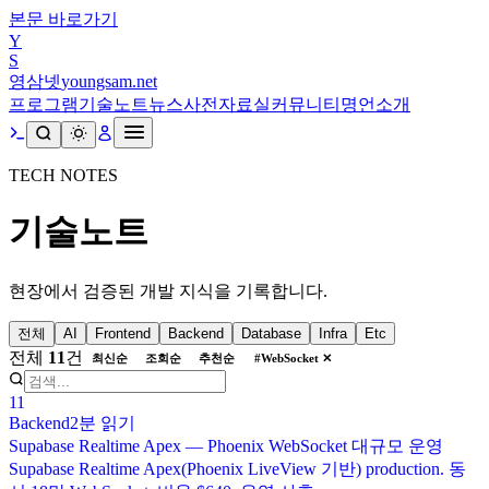
본문 바로가기
Y
S
영삼넷
youngsam.net
프로그램
기술노트
뉴스
사전
자료실
커뮤니티
명언
소개
TECH NOTES
기술노트
현장에서 검증된 개발 지식을 기록합니다.
전체
AI
Frontend
Backend
Database
Infra
Etc
전체
11
건
최신순
조회순
추천순
#
WebSocket
✕
11
Backend
2분
읽기
Supabase Realtime Apex — Phoenix WebSocket 대규모 운영
Supabase Realtime Apex(Phoenix LiveView 기반) production. 동