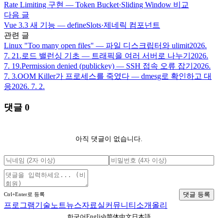
Rate Limiting 구현 — Token Bucket·Sliding Window 비교
다음 글
Vue 3.3 새 기능 — defineSlots·제네릭 컴포넌트
관련 글
Linux "Too many open files" — 파일 디스크립터와 ulimit
2026.
7. 21.
로드 밸런싱 기초 — 트래픽을 여러 서버로 나누기
2026.
7. 19.
Permission denied (publickey) — SSH 접속 오류 잡기
2026.
7. 3.
OOM Killer가 프로세스를 죽였다 — dmesg로 확인하고 대
응
2026. 7. 2.
댓글
0
아직 댓글이 없습니다.
댓글 등록
Ctrl+Enter로 등록
프로그램
기술노트
뉴스
자료실
커뮤니티
소개
올리
English
한국어
简体中文
日本語