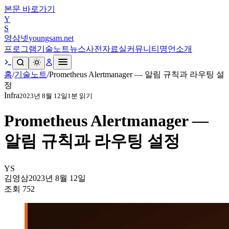
본문 바로가기
Y
S
영삼넷
youngsam.net
프로그램
기술노트
뉴스
사전
자료실
커뮤니티
명언
소개
홈
/
기술노트
/
Prometheus Alertmanager — 알림 규칙과 라우팅 설
정
Infra
2023년 8월 12일
1
분 읽기
Prometheus Alertmanager —
알림 규칙과 라우팅 설정
YS
김영삼
2023년 8월 12일
조회
752