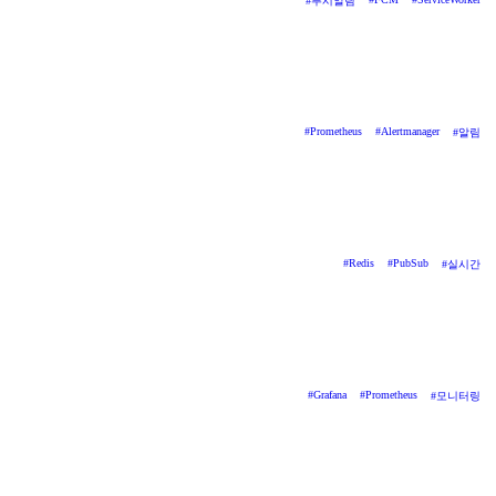
#
푸시알림
#
Prometheus
#
Alertmanager
#
알림
#
Redis
#
PubSub
#
실시간
#
Grafana
#
Prometheus
#
모니터링