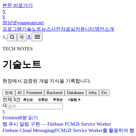
본문 바로가기
Y
S
영삼넷
youngsam.net
프로그램
기술노트
뉴스
사전
자료실
커뮤니티
명언
소개
TECH NOTES
기술노트
현장에서 검증된 개발 지식을 기록합니다.
전체
AI
Frontend
Backend
Database
Infra
Etc
전체
5
건
최신순
조회순
추천순
#
알림
✕
5
Frontend
8분
읽기
웹 푸시 알림 구현 — Firebase FCM과 Service Worker
Firebase Cloud Messaging(FCM)과 Service Wor