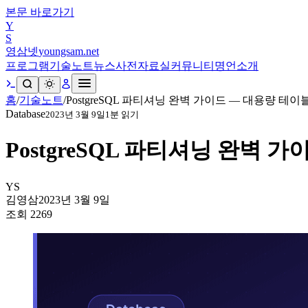
본문 바로가기
Y
S
영삼넷
youngsam.net
프로그램
기술노트
뉴스
사전
자료실
커뮤니티
명언
소개
홈
/
기술노트
/
PostgreSQL 파티셔닝 완벽 가이드 — 대용량 테이
Database
2023년 3월 9일
1
분 읽기
PostgreSQL 파티셔닝 완벽 
YS
김영삼
2023년 3월 9일
조회
2269