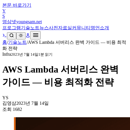
본문 바로가기
Y
S
영삼넷
youngsam.net
프로그램
기술노트
뉴스
사전
자료실
커뮤니티
명언
소개
홈
/
기술노트
/
AWS Lambda 서버리스 완벽 가이드 — 비용 최적
화 전략
Infra
2023년 7월 14일
1
분 읽기
AWS Lambda 서버리스 완벽
가이드 — 비용 최적화 전략
YS
김영삼
2023년 7월 14일
조회
1682