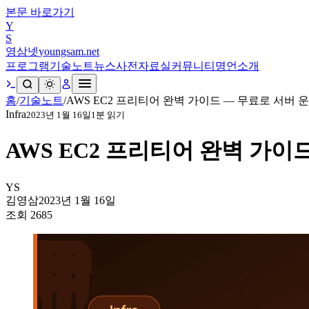
본문 바로가기
Y
S
영삼넷
youngsam.net
프로그램
기술노트
뉴스
사전
자료실
커뮤니티
명언
소개
홈
/
기술노트
/
AWS EC2 프리티어 완벽 가이드 — 무료로 서버 
Infra
2023년 1월 16일
1
분 읽기
AWS EC2 프리티어 완벽 가이
YS
김영삼
2023년 1월 16일
조회
2685