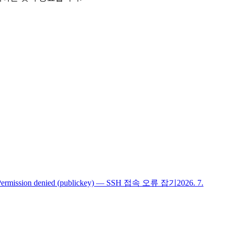
Permission denied (publickey) — SSH 접속 오류 잡기
2026. 7.