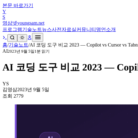
본문 바로가기
Y
S
영삼넷
youngsam.net
프로그램
기술노트
뉴스
사전
자료실
커뮤니티
명언
소개
홈
/
기술노트
/
AI 코딩 도구 비교 2023 — Copilot vs Cursor vs Tabn
AI
2023년 9월 5일
1
분 읽기
AI 코딩 도구 비교 2023 — Copilot
YS
김영삼
2023년 9월 5일
조회
2779