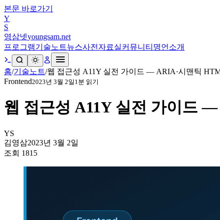
본문 바로가기
Y
S
영삼넷
youngsam.net
프로그램
기술노트
뉴스
사전
자료실
커뮤니티
명언
소개
홈
/
기술노트
/
웹 접근성 A11Y 실전 가이드 — ARIA·시맨틱 H
Frontend
2023년 3월 2일
1
분 읽기
웹 접근성 A11Y 실전 가이드 
YS
김영삼
2023년 3월 2일
조회
1815