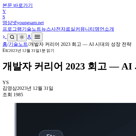
본문 바로가기
Y
S
영삼넷
youngsam.net
프로그램
기술노트
뉴스
사전
자료실
커뮤니티
명언
소개
홈
/
기술노트
/
개발자 커리어 2023 회고 — AI 시대의 성장 전략
Etc
2023년 12월 31일
1
분 읽기
개발자 커리어 2023 회고 — A
YS
김영삼
2023년 12월 31일
조회
1985