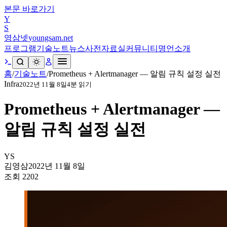
본문 바로가기
Y
S
영삼넷
youngsam.net
프로그램
기술노트
뉴스
사전
자료실
커뮤니티
명언
소개
홈
/
기술노트
/
Prometheus + Alertmanager — 알림 규칙 설정 실전
Infra
2022년 11월 8일
4
분 읽기
Prometheus + Alertmanager —
알림 규칙 설정 실전
YS
김영삼
2022년 11월 8일
조회
2202