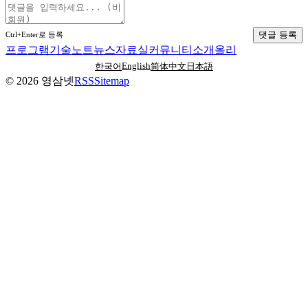
댓글 등록
Ctrl+Enter로 등록
프로그램
기술노트
뉴스
자료실
커뮤니티
소개
올리
English
한국어
简体中文
日本語
©
2026
영삼넷
RSS
Sitemap