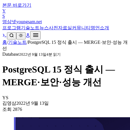
본문 바로가기
Y
S
영삼넷
youngsam.net
프로그램
기술노트
뉴스
사전
자료실
커뮤니티
명언
소개
홈
/
기술노트
/
PostgreSQL 15 정식 출시 — MERGE·보안·성능 개
선
Database
2022년 9월 13일
4
분 읽기
PostgreSQL 15 정식 출시 —
MERGE·보안·성능 개선
YS
김영삼
2022년 9월 13일
조회
2876