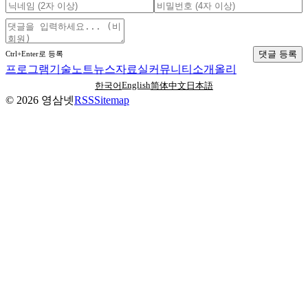
댓글 등록
Ctrl+Enter로 등록
프로그램
기술노트
뉴스
자료실
커뮤니티
소개
올리
English
한국어
简体中文
日本語
©
2026
영삼넷
RSS
Sitemap