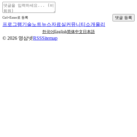
댓글 등록
Ctrl+Enter로 등록
프로그램
기술노트
뉴스
자료실
커뮤니티
소개
올리
English
한국어
简体中文
日本語
©
2026
영삼넷
RSS
Sitemap