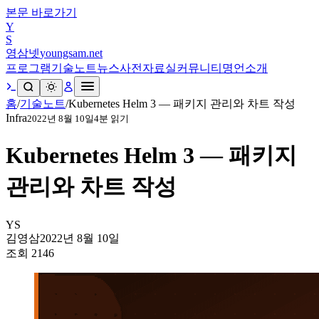
본문 바로가기
Y
S
영삼넷
youngsam.net
프로그램
기술노트
뉴스
사전
자료실
커뮤니티
명언
소개
홈
/
기술노트
/
Kubernetes Helm 3 — 패키지 관리와 차트 작성
Infra
2022년 8월 10일
4
분 읽기
Kubernetes Helm 3 — 패키지
관리와 차트 작성
YS
김영삼
2022년 8월 10일
조회
2146