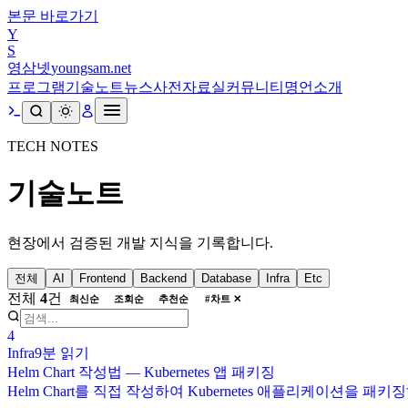
본문 바로가기
Y
S
영삼넷
youngsam.net
프로그램
기술노트
뉴스
사전
자료실
커뮤니티
명언
소개
TECH NOTES
기술노트
현장에서 검증된 개발 지식을 기록합니다.
전체
AI
Frontend
Backend
Database
Infra
Etc
전체
4
건
최신순
조회순
추천순
#
차트
✕
4
Infra
9분
읽기
Helm Chart 작성법 — Kubernetes 앱 패키징
Helm Chart를 직접 작성하여 Kubernetes 애플리케이션을