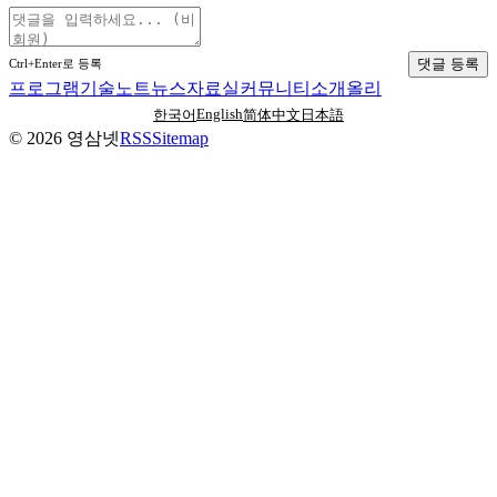
댓글 등록
Ctrl+Enter로 등록
프로그램
기술노트
뉴스
자료실
커뮤니티
소개
올리
English
한국어
简体中文
日本語
©
2026
영삼넷
RSS
Sitemap