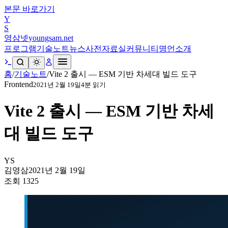
본문 바로가기
Y
S
영삼넷
youngsam.net
프로그램
기술노트
뉴스
사전
자료실
커뮤니티
명언
소개
홈
/
기술노트
/
Vite 2 출시 — ESM 기반 차세대 빌드 도구
Frontend
2021년 2월 19일
4
분 읽기
Vite 2 출시 — ESM 기반 차세
대 빌드 도구
YS
김영삼
2021년 2월 19일
조회
1325