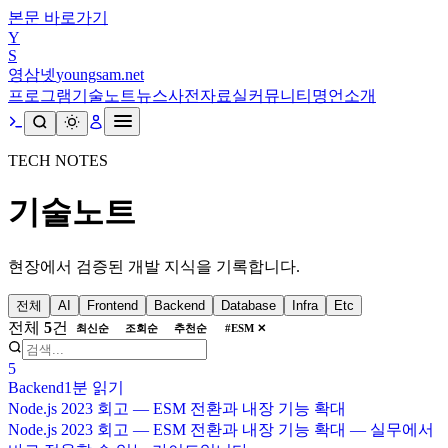
본문 바로가기
Y
S
영삼넷
youngsam.net
프로그램
기술노트
뉴스
사전
자료실
커뮤니티
명언
소개
TECH NOTES
기술노트
현장에서 검증된 개발 지식을 기록합니다.
전체
AI
Frontend
Backend
Database
Infra
Etc
전체
5
건
최신순
조회순
추천순
#
ESM
✕
5
Backend
1분
읽기
Node.js 2023 회고 — ESM 전환과 내장 기능 확대
Node.js 2023 회고 — ESM 전환과 내장 기능 확대 — 실무에서