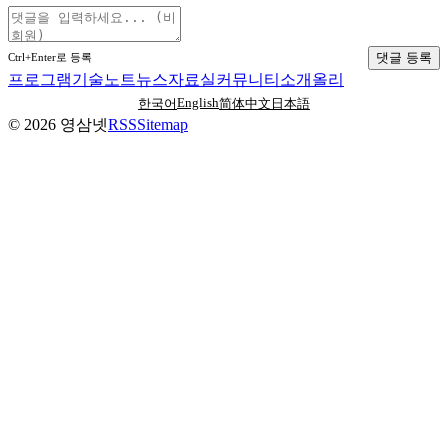
댓글 등록
Ctrl+Enter로 등록
프로그램
기술노트
뉴스
자료실
커뮤니티
소개
올리
English
한국어
简体中文
日本語
©
2026
영삼넷
RSS
Sitemap