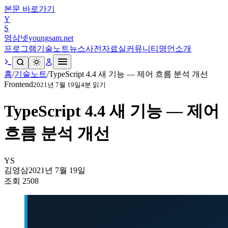
본문 바로가기
Y
S
영삼넷
youngsam.net
프로그램
기술노트
뉴스
사전
자료실
커뮤니티
명언
소개
홈
/
기술노트
/
TypeScript 4.4 새 기능 — 제어 흐름 분석 개선
Frontend
2021년 7월 19일
4
분 읽기
TypeScript 4.4 새 기능 — 제어
흐름 분석 개선
YS
김영삼
2021년 7월 19일
조회
2508