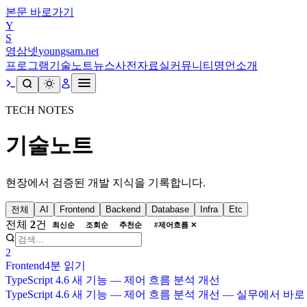
본문 바로가기
Y
S
영삼넷
youngsam.net
프로그램
기술노트
뉴스
사전
자료실
커뮤니티
명언
소개
TECH NOTES
기술노트
현장에서 검증된 개발 지식을 기록합니다.
전체
AI
Frontend
Backend
Database
Infra
Etc
전체
2
건
최신순
조회순
추천순
#
제어흐름
✕
2
Frontend
4분
읽기
TypeScript 4.6 새 기능 — 제어 흐름 분석 개선
TypeScript 4.6 새 기능 — 제어 흐름 분석 개선 — 실무에서