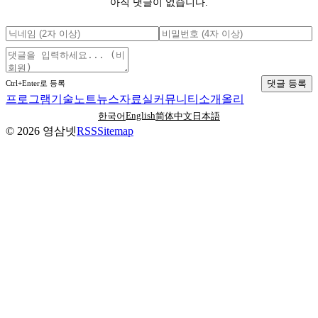
아직 댓글이 없습니다.
댓글 등록
Ctrl+Enter로 등록
프로그램
기술노트
뉴스
자료실
커뮤니티
소개
올리
English
한국어
简体中文
日本語
©
2026
영삼넷
RSS
Sitemap