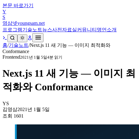
본문 바로가기
Y
S
영삼넷
youngsam.net
프로그램
기술노트
뉴스
사전
자료실
커뮤니티
명언
소개
홈
/
기술노트
/
Next.js 11 새 기능 — 이미지 최적화와
Conformance
Frontend
2021년 1월 5일
4
분 읽기
Next.js 11 새 기능 — 이미지 최
적화와 Conformance
YS
김영삼
2021년 1월 5일
조회
1601