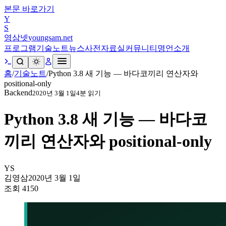
본문 바로가기
Y
S
영삼넷
youngsam.net
프로그램
기술노트
뉴스
사전
자료실
커뮤니티
명언
소개
홈
/
기술노트
/
Python 3.8 새 기능 — 바다코끼리 연산자와
positional-only
Backend
2020년 3월 1일
4
분 읽기
Python 3.8 새 기능 — 바다코
끼리 연산자와 positional-only
YS
김영삼
2020년 3월 1일
조회
4150