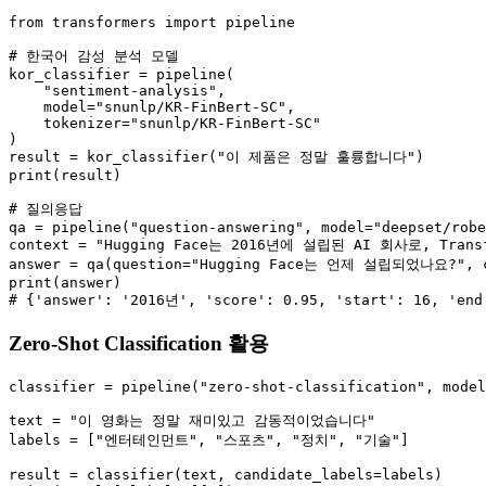
from transformers import pipeline

# 한국어 감성 분석 모델

kor_classifier = pipeline(

    "sentiment-analysis",

    model="snunlp/KR-FinBert-SC",

    tokenizer="snunlp/KR-FinBert-SC"

)

result = kor_classifier("이 제품은 정말 훌륭합니다")

print(result)

# 질의응답

qa = pipeline("question-answering", model="deepset/robe
context = "Hugging Face는 2016년에 설립된 AI 회사로, Tra
answer = qa(question="Hugging Face는 언제 설립되었나요?", co
print(answer)

# {'answer': '2016년', 'score': 0.95, 'start': 16, 'end
Zero-Shot Classification 활용
classifier = pipeline("zero-shot-classification", model
text = "이 영화는 정말 재미있고 감동적이었습니다"

labels = ["엔터테인먼트", "스포츠", "정치", "기술"]

result = classifier(text, candidate_labels=labels)
