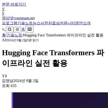
본문 바로가기
Y
S
영삼넷
youngsam.net
프로그램
기술노트
뉴스
사전
자료실
커뮤니티
명언
소개
홈
/
기술노트
/
Hugging Face Transformers 파이프라인 실전 활용
AI
2024년 9월 2일
5
분 읽기
Hugging Face Transformers 파
이프라인 실전 활용
YS
김영삼
2024년 9월 2일
조회
635