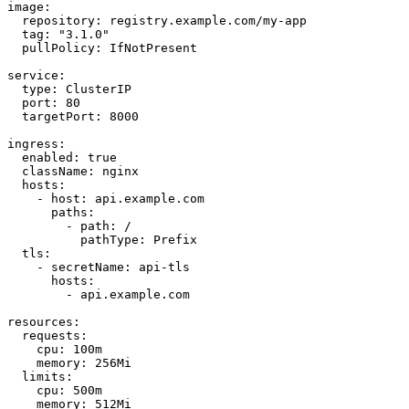
image:

  repository: registry.example.com/my-app

  tag: "3.1.0"

  pullPolicy: IfNotPresent

service:

  type: ClusterIP

  port: 80

  targetPort: 8000

ingress:

  enabled: true

  className: nginx

  hosts:

    - host: api.example.com

      paths:

        - path: /

          pathType: Prefix

  tls:

    - secretName: api-tls

      hosts:

        - api.example.com

resources:

  requests:

    cpu: 100m

    memory: 256Mi

  limits:

    cpu: 500m

    memory: 512Mi
