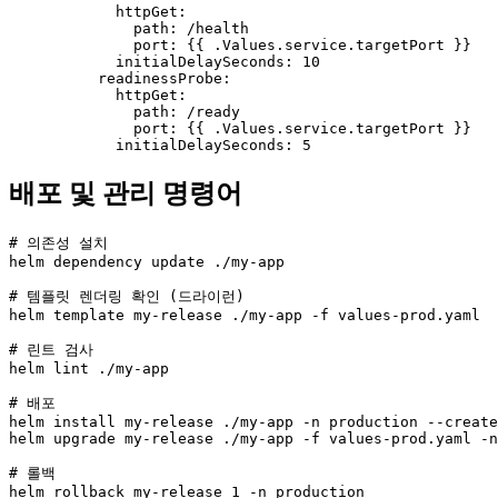
            httpGet:

              path: /health

              port: {{ .Values.service.targetPort }}

            initialDelaySeconds: 10

          readinessProbe:

            httpGet:

              path: /ready

              port: {{ .Values.service.targetPort }}

            initialDelaySeconds: 5
배포 및 관리 명령어
# 의존성 설치

helm dependency update ./my-app

# 템플릿 렌더링 확인 (드라이런)

helm template my-release ./my-app -f values-prod.yaml

# 린트 검사

helm lint ./my-app

# 배포

helm install my-release ./my-app -n production --create
helm upgrade my-release ./my-app -f values-prod.yaml -n
# 롤백

helm rollback my-release 1 -n production
