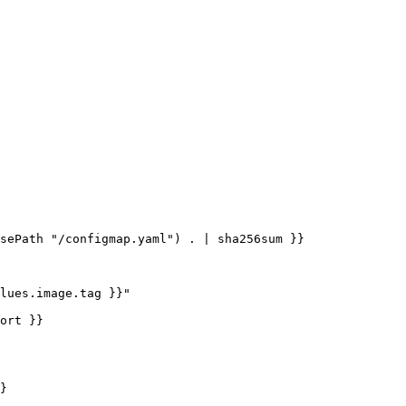
sePath "/configmap.yaml") . | sha256sum }}

lues.image.tag }}"

ort }}

}
