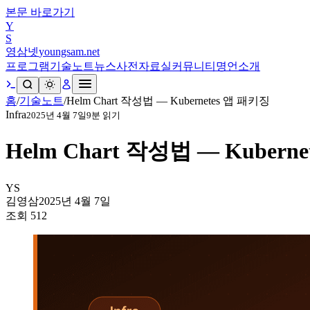
본문 바로가기
Y
S
영삼넷
youngsam.net
프로그램
기술노트
뉴스
사전
자료실
커뮤니티
명언
소개
홈
/
기술노트
/
Helm Chart 작성법 — Kubernetes 앱 패키징
Infra
2025년 4월 7일
9
분 읽기
Helm Chart 작성법 — Kubern
YS
김영삼
2025년 4월 7일
조회
512