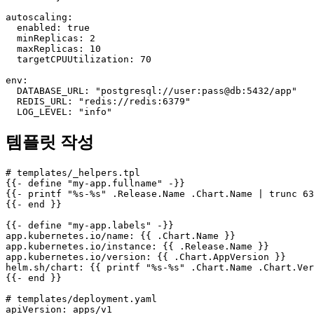
autoscaling:

  enabled: true

  minReplicas: 2

  maxReplicas: 10

  targetCPUUtilization: 70

env:

  DATABASE_URL: "postgresql://user:pass@db:5432/app"

  REDIS_URL: "redis://redis:6379"

  LOG_LEVEL: "info"
템플릿 작성
# templates/_helpers.tpl

{{- define "my-app.fullname" -}}

{{- printf "%s-%s" .Release.Name .Chart.Name | trunc 63
{{- end }}

{{- define "my-app.labels" -}}

app.kubernetes.io/name: {{ .Chart.Name }}

app.kubernetes.io/instance: {{ .Release.Name }}

app.kubernetes.io/version: {{ .Chart.AppVersion }}

helm.sh/chart: {{ printf "%s-%s" .Chart.Name .Chart.Ver
{{- end }}

# templates/deployment.yaml

apiVersion: apps/v1
