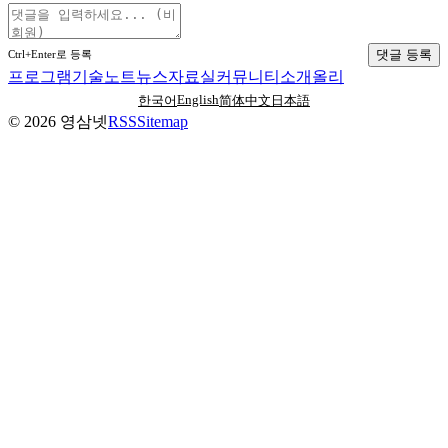
댓글 등록
Ctrl+Enter로 등록
프로그램
기술노트
뉴스
자료실
커뮤니티
소개
올리
English
한국어
简体中文
日本語
©
2026
영삼넷
RSS
Sitemap