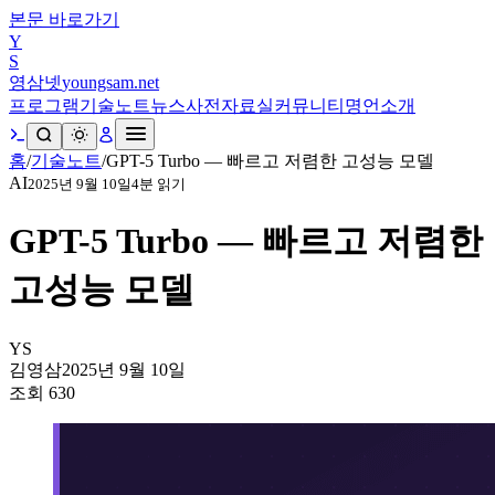
본문 바로가기
Y
S
영삼넷
youngsam.net
프로그램
기술노트
뉴스
사전
자료실
커뮤니티
명언
소개
홈
/
기술노트
/
GPT-5 Turbo — 빠르고 저렴한 고성능 모델
AI
2025년 9월 10일
4
분 읽기
GPT-5 Turbo — 빠르고 저렴한
고성능 모델
YS
김영삼
2025년 9월 10일
조회
630