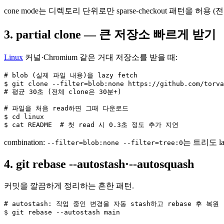
cone mode는 디렉토리 단위로만 sparse-checkout 패턴을 허
3. partial clone — 큰 저장소 빠르게 받기
Linux
커널·Chromium 같은 거대 저장소를 받을 때:
# blob (실제 파일 내용)을 lazy fetch

$ git clone --filter=blob:none https://github.com/torva
# 평균 30초 (전체 clone은 30분+)

# 파일을 처음 read하면 그때 다운로드

$ cd linux

$ cat README  # 첫 read 시 0.3초 정도 추가 지연
combination:
는 트리도 la
--filter=blob:none --filter=tree:0
4. git rebase --autostash·--autosquash
커밋을 깔끔하게 정리하는 흔한 패턴.
# autostash: 작업 중인 변경을 자동 stash하고 rebase 후 복원

$ git rebase --autostash main
