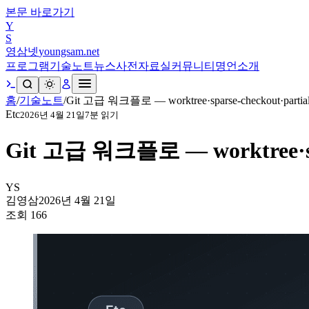
본문 바로가기
Y
S
영삼넷
youngsam.net
프로그램
기술노트
뉴스
사전
자료실
커뮤니티
명언
소개
홈
/
기술노트
/
Git 고급 워크플로 — worktree·sparse-checkout·partial
Etc
2026년 4월 21일
7
분 읽기
Git 고급 워크플로 — worktree·spar
YS
김영삼
2026년 4월 21일
조회
166