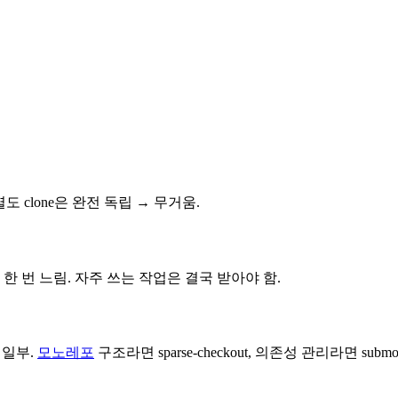
. 별도 clone은 완전 독립 → 무거움.
트리거하면 한 번 느림. 자주 쓰는 작업은 결국 받아야 함.
의 일부.
모노레포
구조라면 sparse-checkout, 의존성 관리라면 submod