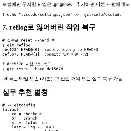
로컬에만 무시할 파일은 .gitignore에 추가하면 다른 사람에게도 영향. .
$ echo ".vscode/settings.json" >> .git/info/exclude
7. reflog로 잃어버린 작업 복구
# 실수로 reset --hard 후

$ git reflog

abc1234 HEAD@{0}: reset: moving to HEAD~3

def5678 HEAD@{1}: commit: 잃어버린 작업

# def5678 시점으로 복구

$ git reset --hard def5678
reflog는 90일 보존 (기본). 그 안엔 거의 모든 실수 복구 가능.
실무 추천 별칭
# ~/.gitconfig

[alias]

    co = checkout

    br = branch

    st = status -sb

    last = log -1 HEAD
