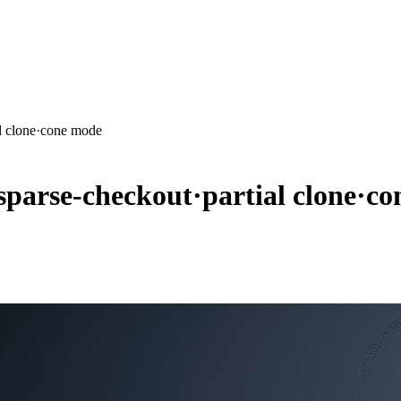
 clone·cone mode
se-checkout·partial clone·co