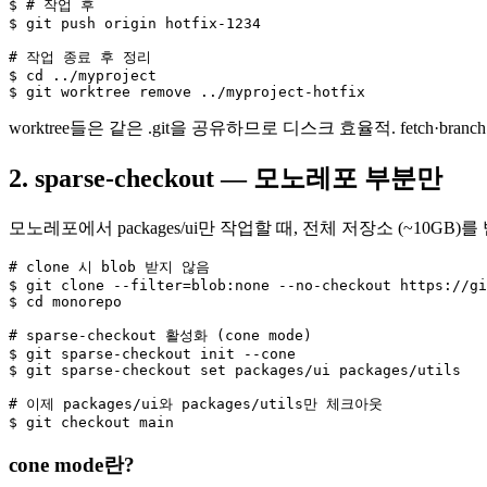
$ # 작업 후

$ git push origin hotfix-1234

# 작업 종료 후 정리

$ cd ../myproject

$ git worktree remove ../myproject-hotfix
worktree들은 같은 .git을 공유하므로 디스크 효율적. fetch·bra
2. sparse-checkout — 모노레포 부분만
모노레포에서 packages/ui만 작업할 때, 전체 저장소 (~10GB
# clone 시 blob 받지 않음

$ git clone --filter=blob:none --no-checkout https://gi
$ cd monorepo

# sparse-checkout 활성화 (cone mode)

$ git sparse-checkout init --cone

$ git sparse-checkout set packages/ui packages/utils

# 이제 packages/ui와 packages/utils만 체크아웃

$ git checkout main
cone mode란?