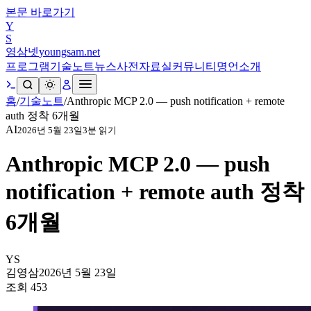
본문 바로가기
Y
S
영삼넷
youngsam.net
프로그램
기술노트
뉴스
사전
자료실
커뮤니티
명언
소개
홈
/
기술노트
/
Anthropic MCP 2.0 — push notification + remote
auth 정착 6개월
AI
2026년 5월 23일
3
분 읽기
Anthropic MCP 2.0 — push
notification + remote auth 정착
6개월
YS
김영삼
2026년 5월 23일
조회
453