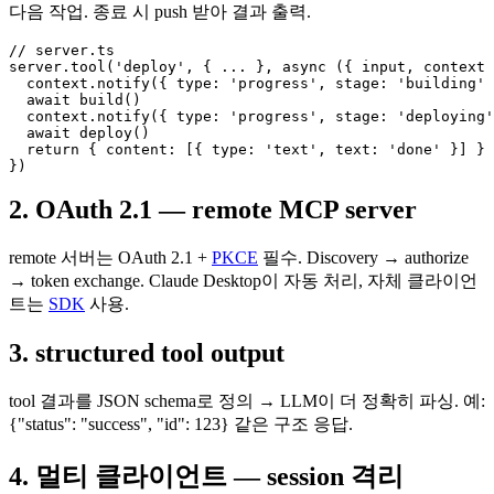
다음 작업. 종료 시 push 받아 결과 출력.
// server.ts

server.tool('deploy', { ... }, async ({ input, context 
  context.notify({ type: 'progress', stage: 'building' 
  await build()

  context.notify({ type: 'progress', stage: 'deploying'
  await deploy()

  return { content: [{ type: 'text', text: 'done' }] }

})
2. OAuth 2.1 — remote MCP server
remote 서버는 OAuth 2.1 +
PKCE
필수. Discovery → authorize
→ token exchange. Claude Desktop이 자동 처리, 자체 클라이언
트는
SDK
사용.
3. structured tool output
tool 결과를 JSON schema로 정의 → LLM이 더 정확히 파싱. 예:
{"status": "success", "id": 123} 같은 구조 응답.
4. 멀티 클라이언트 — session 격리