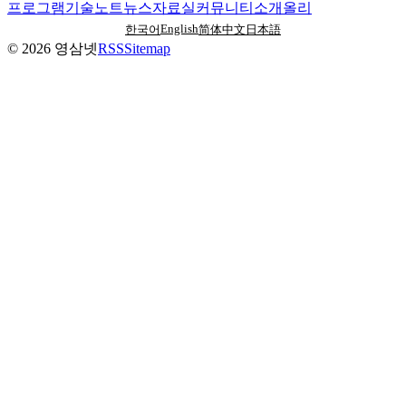
프로그램
기술노트
뉴스
자료실
커뮤니티
소개
올리
English
한국어
简体中文
日本語
©
2026
영삼넷
RSS
Sitemap