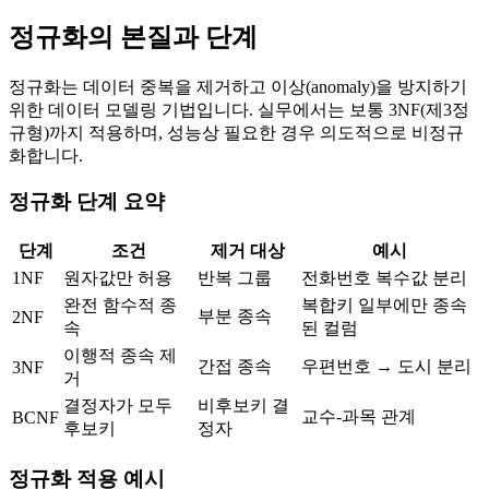
정규화의 본질과 단계
정규화는 데이터 중복을 제거하고 이상(anomaly)을 방지하기
위한 데이터 모델링 기법입니다. 실무에서는 보통 3NF(제3정
규형)까지 적용하며, 성능상 필요한 경우 의도적으로 비정규
화합니다.
정규화 단계 요약
단계
조건
제거 대상
예시
1NF
원자값만 허용
반복 그룹
전화번호 복수값 분리
완전 함수적 종
복합키 일부에만 종속
부분 종속
2NF
속
된 컬럼
이행적 종속 제
간접 종속
우편번호 → 도시 분리
3NF
거
결정자가 모두
비후보키 결
교수-과목 관계
BCNF
후보키
정자
정규화 적용 예시