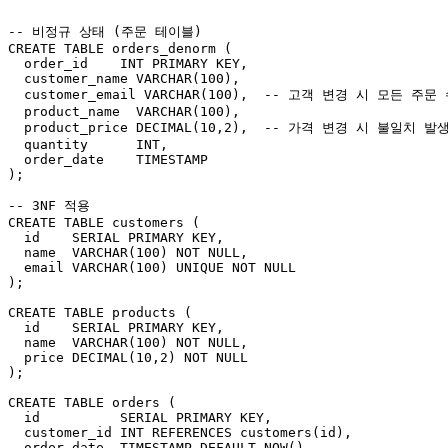
-- 비정규 상태 (주문 테이블)

CREATE TABLE orders_denorm (

  order_id    INT PRIMARY KEY,

  customer_name VARCHAR(100),

  customer_email VARCHAR(100),  -- 고객 변경 시 모든 주문
  product_name  VARCHAR(100),

  product_price DECIMAL(10,2),  -- 가격 변경 시 불일치 발생
  quantity      INT,

  order_date    TIMESTAMP

);

-- 3NF 적용

CREATE TABLE customers (

  id    SERIAL PRIMARY KEY,

  name  VARCHAR(100) NOT NULL,

  email VARCHAR(100) UNIQUE NOT NULL

);

CREATE TABLE products (

  id    SERIAL PRIMARY KEY,

  name  VARCHAR(100) NOT NULL,

  price DECIMAL(10,2) NOT NULL

);

CREATE TABLE orders (

  id          SERIAL PRIMARY KEY,

  customer_id INT REFERENCES customers(id),

  order_date  TIMESTAMP DEFAULT NOW()
