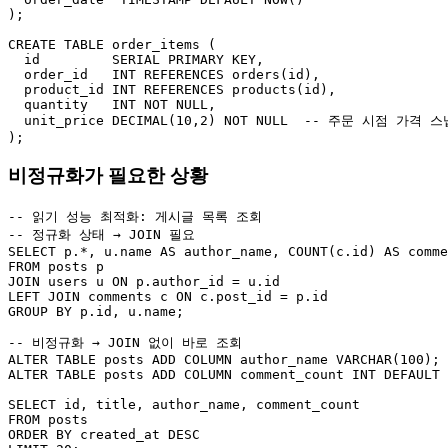
);

CREATE TABLE order_items (

  id         SERIAL PRIMARY KEY,

  order_id   INT REFERENCES orders(id),

  product_id INT REFERENCES products(id),

  quantity   INT NOT NULL,

  unit_price DECIMAL(10,2) NOT NULL  -- 주문 시점 가격 스
);
비정규화가 필요한 상황
-- 읽기 성능 최적화: 게시글 목록 조회

-- 정규화 상태 → JOIN 필요

SELECT p.*, u.name AS author_name, COUNT(c.id) AS comme
FROM posts p

JOIN users u ON p.author_id = u.id

LEFT JOIN comments c ON c.post_id = p.id

GROUP BY p.id, u.name;

-- 비정규화 → JOIN 없이 바로 조회

ALTER TABLE posts ADD COLUMN author_name VARCHAR(100);

ALTER TABLE posts ADD COLUMN comment_count INT DEFAULT 
SELECT id, title, author_name, comment_count

FROM posts

ORDER BY created_at DESC
