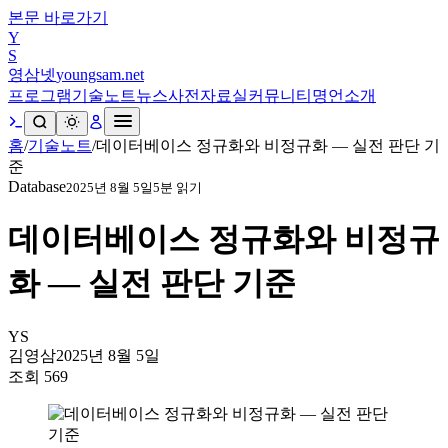
본문 바로가기
Y
S
영삼넷
youngsam.net
프로그램
기술노트
뉴스
사전
자료실
커뮤니티
명언
소개
홈
/
기술노트
/
데이터베이스 정규화와 비정규화 — 실전 판단 기
준
Database
2025년 8월 5일
5
분 읽기
데이터베이스 정규화와 비정규
화 — 실전 판단 기준
YS
김영삼
2025년 8월 5일
조회
569