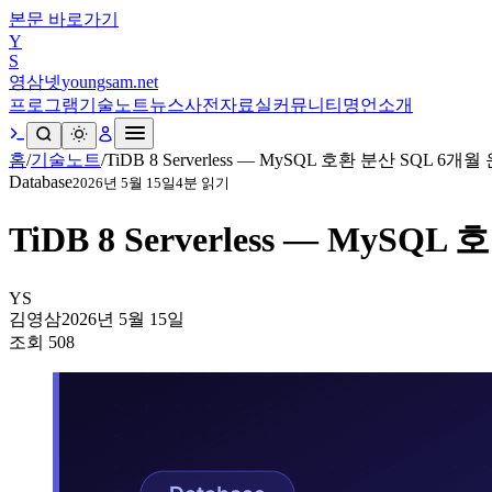
본문 바로가기
Y
S
영삼넷
youngsam.net
프로그램
기술노트
뉴스
사전
자료실
커뮤니티
명언
소개
홈
/
기술노트
/
TiDB 8 Serverless — MySQL 호환 분산 SQL 6개월
Database
2026년 5월 15일
4
분 읽기
TiDB 8 Serverless — MyS
YS
김영삼
2026년 5월 15일
조회
508