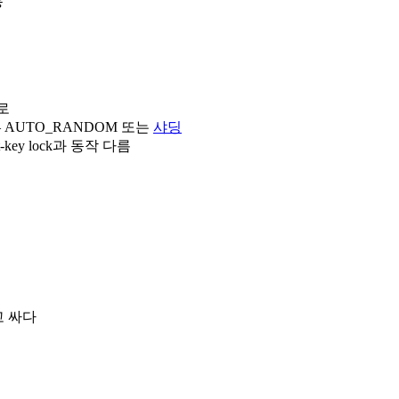
동
k로
— AUTO_RANDOM 또는
샤딩
ext-key lock과 동작 다름
고 싸다