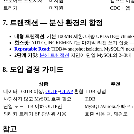
스토어드 프로시저
미지원
앱으로 이
트리거
미지원
CDC + 앱
7. 트랜잭션 — 분산 환경의 함정
대형 트랜잭션
: 기본 100MB 제한. 대량 UPDATE는 chun
핫스팟
: AUTO_INCREMENT는 마지막 리전 쓰기 집중 
Repeatable Read
: TiDB는 snapshot isolation. MySQL의 n
2단계 커밋
:
분산 트랜잭션
지연이 단일 MySQL의 2~3배
8. 도입 결정 가이드
상황
추천
데이터 100TB 이상,
OLTP
+
OLAP
혼합
TiDB 강점
샤딩하지 않고 MySQL 호환 필요
TiDB
단일 노드 1TB 이하 OLTP만
MySQL/Aurora가 빠르
외래키·트리거·SP 광범위 사용
호환 비용 큼, 재검토
참고