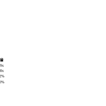
율
79x
78x
2%
0%