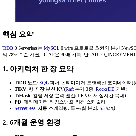
핵심 요약
TiDB
8 Serverless는
MySQL
8 wire 프로토콜 호환의 분산 NewS
의 78% 수준 지연, OLAP은 30배 가속. 단, AUTO_INCREMEN
1. 아키텍처 한 장 요약
TiDB 노드
:
SQL
파서·옵티마이저·트랜잭션 코디네이터(상
TiKV
: 행 저장 분산 KV(
Raft
복제 3중,
RocksDB
기반)
TiFlash
: 컬럼 저장 분석 엔진(TiKV에서 실시간 복제)
PD
: 메타데이터·타임스탬프·리전 스케줄러
Serverless
: 자동 스케일링, 콜드/웜 분리,
S3
백킹
2. 6개월 운영 환경