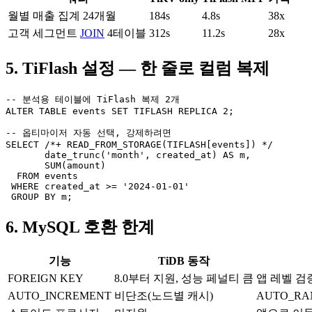
월별 매출 집계 24개월
184s
4.8s
38x
고객 세그먼트
JOIN
4테이블
312s
11.2s
28x
5. TiFlash 설정 — 한 줄로 컬럼 복제
-- 분석용 테이블에 TiFlash 복제 2개

ALTER TABLE events SET TIFLASH REPLICA 2;

-- 옵티마이저 자동 선택, 강제하려면

SELECT /*+ READ_FROM_STORAGE(TIFLASH[events]) */

       date_trunc('month', created_at) AS m,

       SUM(amount)

  FROM events

 WHERE created_at >= '2024-01-01'

 GROUP BY m;
6. MySQL 호환 한계
기능
TiDB 동작
FOREIGN KEY
8.0부터 지원, 성능 페널티 큼
앱 레벨 검
AUTO_INCREMENT
비단조(노드별 캐시)
AUTO_RA