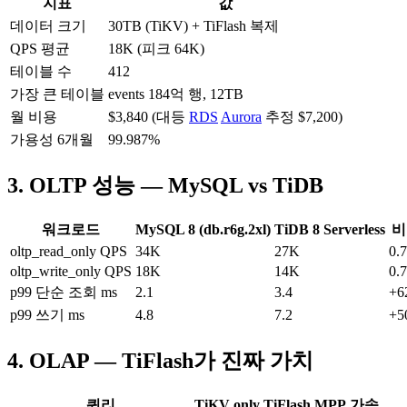
지표
값
데이터 크기
30TB (TiKV) + TiFlash 복제
QPS 평균
18K (피크 64K)
테이블 수
412
가장 큰 테이블
events 184억 행, 12TB
월 비용
$3,840 (대등
RDS
Aurora
추정 $7,200)
가용성 6개월
99.987%
3. OLTP 성능 — MySQL vs TiDB
워크로드
MySQL 8 (db.r6g.2xl)
TiDB 8 Serverless
비
oltp_read_only QPS
34K
27K
0.
oltp_write_only QPS
18K
14K
0.
p99 단순 조회 ms
2.1
3.4
+6
p99 쓰기 ms
4.8
7.2
+5
4. OLAP — TiFlash가 진짜 가치
쿼리
TiKV only
TiFlash MPP
가속