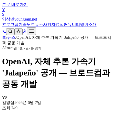
본문 바로가기
Y
S
영삼넷
youngsam.net
프로그램
기술노트
뉴스
사전
자료실
커뮤니티
명언
소개
홈
/
뉴스
/
OpenAI, 자체 추론 가속기 'Jalapeño' 공개 — 브로드컴
과 공동 개발
AI
2026년 6월 7일
2
분 읽기
OpenAI, 자체 추론 가속기
'Jalapeño' 공개 — 브로드컴과
공동 개발
YS
김영삼
2026년 6월 7일
조회
249