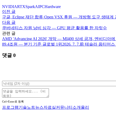
NVIDIA
RTXSpark
AIPC
Hardware
이전 글
구글, Eclipse 재단 합류·Open VSX 후원 — 개방형 도구 생태계
다음 글
쿠버네티스 자원 낭비 심각 — GPU 평균 활용률 한 자릿수
관련 글
AMD 'Advancing AI 2026' 개막 — MI400 상세 공개, 엔비디아
89.4조원 — 분기 기준 글로벌 1위
2026. 7. 7.
前 테슬라 옵티머스 
댓글
0
Ctrl+Enter로 등록
프로그램
기술노트
뉴스
자료실
커뮤니티
소개
올리