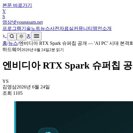
본문 바로가기
Y
S
영삼넷
youngsam.net
프로그램
기술노트
뉴스
사전
자료실
커뮤니티
명언
소개
홈
/
뉴스
/
엔비디아 RTX Spark 슈퍼칩 공개 — 'AI PC' 시대 본격
하드웨어
2026년 6월 24일
2
분 읽기
엔비디아 RTX Spark 슈퍼칩 공
YS
김영삼
2026년 6월 24일
조회
1105