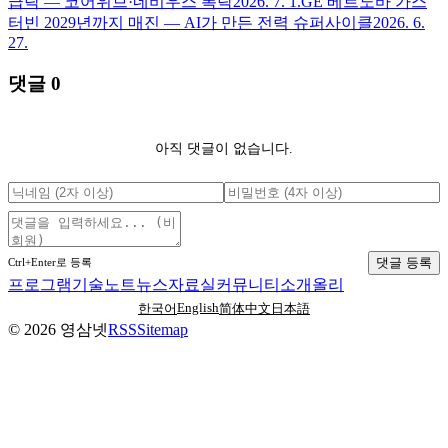
급락 — 코어위브·네비우스 폭락
2026. 7. 1.
GE 베르노바 가스
터빈 2029년까지 매진 — AI가 만든 전력 슈퍼사이클
2026. 6.
27.
댓글
0
아직 댓글이 없습니다.
댓글 등록
Ctrl+Enter로 등록
프로그램
기술노트
뉴스
자료실
커뮤니티
소개
올리
English
한국어
简体中文
日本語
©
2026
영삼넷
RSS
Sitemap