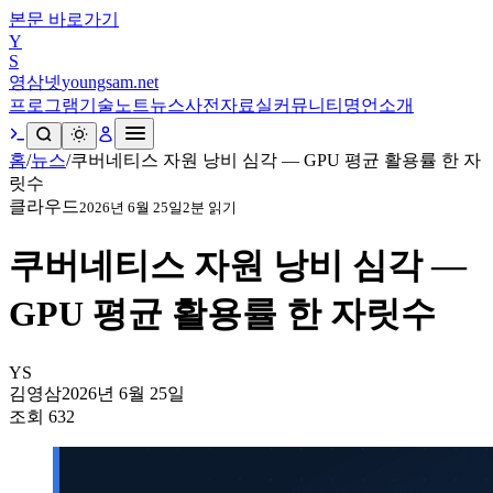
본문 바로가기
Y
S
영삼넷
youngsam.net
프로그램
기술노트
뉴스
사전
자료실
커뮤니티
명언
소개
홈
/
뉴스
/
쿠버네티스 자원 낭비 심각 — GPU 평균 활용률 한 자
릿수
클라우드
2026년 6월 25일
2
분 읽기
쿠버네티스 자원 낭비 심각 —
GPU 평균 활용률 한 자릿수
YS
김영삼
2026년 6월 25일
조회
632