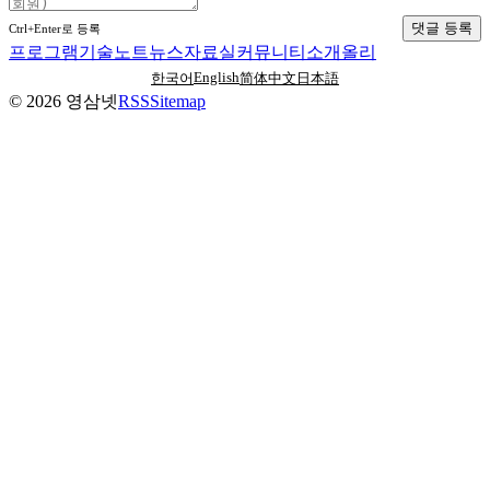
댓글 등록
Ctrl+Enter로 등록
프로그램
기술노트
뉴스
자료실
커뮤니티
소개
올리
English
한국어
简体中文
日本語
©
2026
영삼넷
RSS
Sitemap