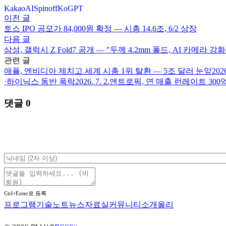
Kakao
AI
Spinoff
KoGPT
이전 글
토스 IPO 공모가 84,000원 확정 — 시총 14.6조, 6/2 상장
다음 글
삼성, 갤럭시 Z Fold7 공개 — "두께 4.2mm 폴드, AI 카메라 강화
관련 글
애플, 엔비디아 제치고 세계 시총 1위 탈환 — 5조 달러 눈앞
2026
·하이닉스 동반 폭락
2026. 7. 2.
앤트로픽, 연 매출 런레이트 300억
댓글
0
Ctrl+Enter로 등록
프로그램
기술노트
뉴스
자료실
커뮤니티
소개
올리