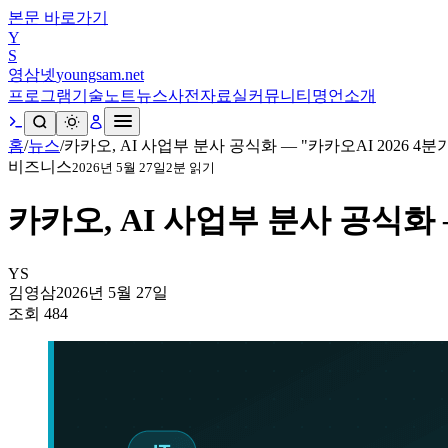
본문 바로가기
Y
S
영삼넷
youngsam.net
프로그램
기술노트
뉴스
사전
자료실
커뮤니티
명언
소개
홈
/
뉴스
/
카카오, AI 사업부 분사 공식화 — "카카오AI 2026 4분
비즈니스
2026년 5월 27일
2
분 읽기
카카오, AI 사업부 분사 공식화 —
YS
김영삼
2026년 5월 27일
조회
484