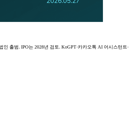
출범. IPO는 2028년 검토. KoGPT·카카오톡 AI 어시스턴트·