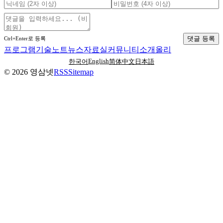
댓글 등록
Ctrl+Enter로 등록
프로그램
기술노트
뉴스
자료실
커뮤니티
소개
올리
English
한국어
简体中文
日本語
©
2026
영삼넷
RSS
Sitemap