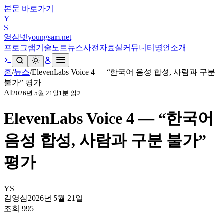
본문 바로가기
Y
S
영삼넷
youngsam.net
프로그램
기술노트
뉴스
사전
자료실
커뮤니티
명언
소개
홈
/
뉴스
/
ElevenLabs Voice 4 — “한국어 음성 합성, 사람과 구분
불가” 평가
AI
2026년 5월 21일
1
분 읽기
ElevenLabs Voice 4 — “한국어
음성 합성, 사람과 구분 불가”
평가
YS
김영삼
2026년 5월 21일
조회
995