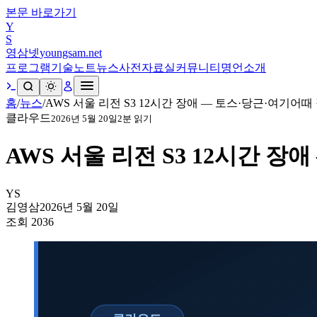
본문 바로가기
Y
S
영삼넷
youngsam.net
프로그램
기술노트
뉴스
사전
자료실
커뮤니티
명언
소개
홈
/
뉴스
/
AWS 서울 리전 S3 12시간 장애 — 토스·당근·여기어때
클라우드
2026년 5월 20일
2
분 읽기
AWS 서울 리전 S3 12시간 장
YS
김영삼
2026년 5월 20일
조회
2036