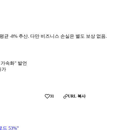
액 평균 -8% 추산. 다만 비즈니스 손실은 별도 보상 없음.
입 가속화" 발언
 증가
31
URL 복사
로드 53%”