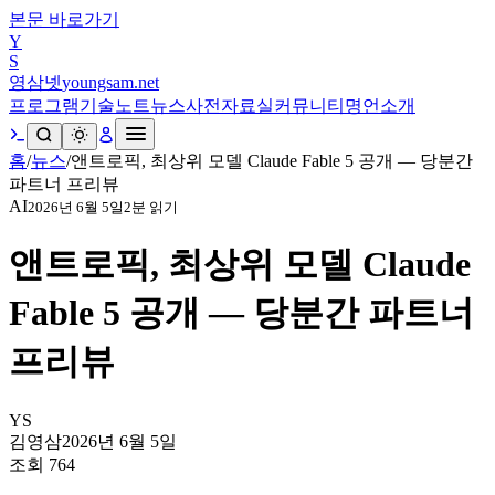
본문 바로가기
Y
S
영삼넷
youngsam.net
프로그램
기술노트
뉴스
사전
자료실
커뮤니티
명언
소개
홈
/
뉴스
/
앤트로픽, 최상위 모델 Claude Fable 5 공개 — 당분간
파트너 프리뷰
AI
2026년 6월 5일
2
분 읽기
앤트로픽, 최상위 모델 Claude
Fable 5 공개 — 당분간 파트너
프리뷰
YS
김영삼
2026년 6월 5일
조회
764