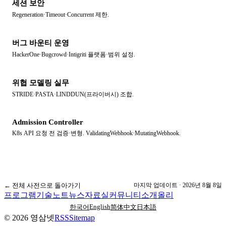
세션 보안
Regeneration·Timeout·Concurrent 제한.
버그 바운티 운영
HackerOne·Bugcrowd·Intigriti 플랫폼·범위 설정.
위협 모델링 실무
STRIDE·PASTA·LINDDUN(프라이버시) 조합.
Admission Controller
K8s API 요청 전 검증·변형. ValidatingWebhook·MutatingWebhook.
← 전체 사전으로 돌아가기
마지막 업데이트 ·
2026년 8월 8일
프로그램
기술노트
뉴스
자료실
커뮤니티
소개
올리
English
한국어
简体中文
日本語
©
2026
영삼넷
RSS
Sitemap