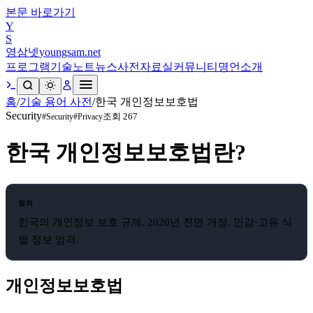
본문 바로가기
Y
S
영삼넷
youngsam.net
프로그램
기술노트
뉴스
사전
자료실
커뮤니티
명언
소개
홈
/
기술 용어 사전
/
한국 개인정보보호법
Security
조회
267
#
Security
#
Privacy
한국 개인정보보호법
란?
정의
한국의 개인정보 보호 규제. 2020년 전면 개정. 민감·고유 식
별 정보 엄격.
개인정보보호법