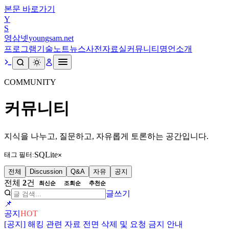
본문 바로가기
Y
S
영삼넷
youngsam.net
프로그램
기술노트
뉴스
사전
자료실
커뮤니티
명언
소개
COMMUNITY
커뮤니티
지식을 나누고, 질문하고, 자유롭게 토론하는 공간입니다.
SQLite
태그 필터:
×
전체
Discussion
Q&A
자유
공지
전체
2
건
최신순
조회순
추천순
글쓰기
📌
공지
HOT
[공지] 해킹 관련 자료 전면 삭제 및 요청 금지 안내