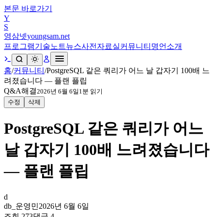
본문 바로가기
Y
S
영삼넷
youngsam.net
프로그램
기술노트
뉴스
사전
자료실
커뮤니티
명언
소개
홈
/
커뮤니티
/
PostgreSQL 같은 쿼리가 어느 날 갑자기 100배 느
려졌습니다 — 플랜 플립
Q&A
해결
2026년 6월 6일
1
분 읽기
수정
삭제
PostgreSQL 같은 쿼리가 어느
날 갑자기 100배 느려졌습니다
— 플랜 플립
d
db_운영민
2026년 6월 6일
조회
273
댓글
4