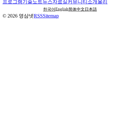
프로그램
기술노트
뉴스
자료실
커뮤니티
소개
올리
English
한국어
简体中文
日本語
©
2026
영삼넷
RSS
Sitemap