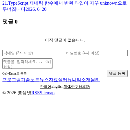
21.
TypeScript 제네릭 함수에서 반환 타입이 자꾸 unknown으로
무너집니다
2026. 6. 20.
댓글
0
아직 댓글이 없습니다.
댓글 등록
Ctrl+Enter로 등록
프로그램
기술노트
뉴스
자료실
커뮤니티
소개
올리
English
한국어
简体中文
日本語
©
2026
영삼넷
RSS
Sitemap