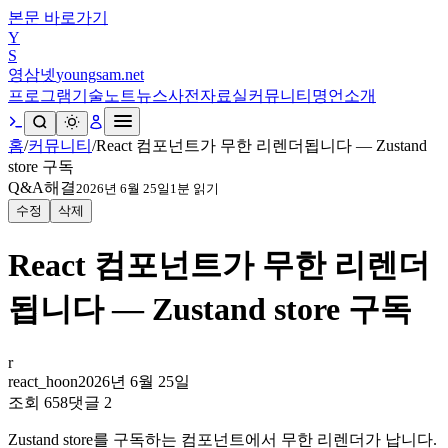
본문 바로가기
Y
S
영삼넷
youngsam.net
프로그램
기술노트
뉴스
사전
자료실
커뮤니티
명언
소개
홈
/
커뮤니티
/
React 컴포넌트가 무한 리렌더됩니다 — Zustand
store 구독
Q&A
해결
2026년 6월 25일
1
분 읽기
수정
삭제
React 컴포넌트가 무한 리렌더
됩니다 — Zustand store 구독
r
react_hoon
2026년 6월 25일
조회
658
댓글
2
Zustand store를 구독하는 컴포넌트에서 무한 리렌더가 납니다.