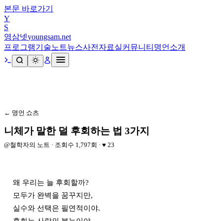
본문 바로가기
Y
S
영삼넷
youngsam.net
프로그램
기술노트
뉴스
사전
자료실
커뮤니티
명언
소개
← 명언 쇼츠
니체가 말한 덜 후회하는 법 3가지
@
철학자의 노트
· 조회수
1,797
회 · ♥
23
왜 우리는 늘 후회할까?

모두가 완벽을 꿈꾸지만,

실수와 선택은 필연적이야.
