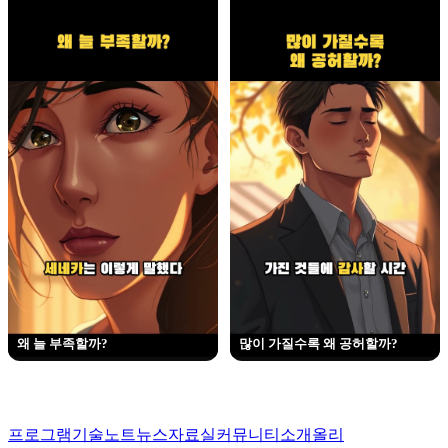
왜 늘 부족할까?
많이 가질수록 왜 공허할까?
프로그램
기술노트
뉴스
자료실
커뮤니티
소개
올리