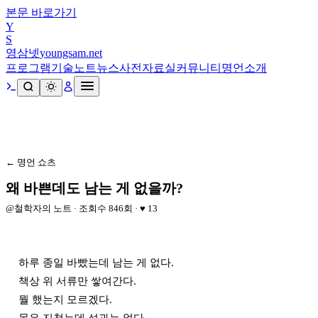
본문 바로가기
Y
S
영삼넷
youngsam.net
프로그램
기술노트
뉴스
사전
자료실
커뮤니티
명언
소개
← 명언 쇼츠
왜 바쁜데도 남는 게 없을까?
@
철학자의 노트
· 조회수
846
회 · ♥
13
하루 종일 바빴는데 남는 게 없다.

책상 위 서류만 쌓여간다.

뭘 했는지 모르겠다.
