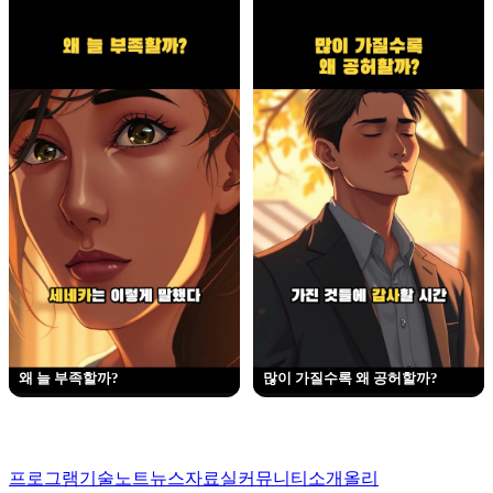
왜 늘 부족할까?
많이 가질수록 왜 공허할까?
프로그램
기술노트
뉴스
자료실
커뮤니티
소개
올리