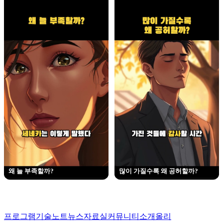
왜 늘 부족할까?
많이 가질수록 왜 공허할까?
프로그램
기술노트
뉴스
자료실
커뮤니티
소개
올리