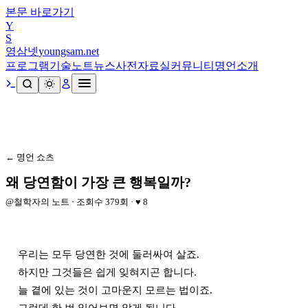
본문 바로가기
Y
S
영삼넷
youngsam.net
프로그램
기술노트
뉴스
사전
자료실
커뮤니티
명언
소개
← 명언 쇼츠
왜 당연함이 가장 큰 행복일까?
@
철학자의 노트
· 조회수
379
회 · ♥
8
우리는 모두 당연한 것에 둘러싸여 살죠.

하지만 그것들은 쉽게 잊혀지곤 합니다.

늘 곁에 있는 것이 고마운지 모르는 법이죠.
