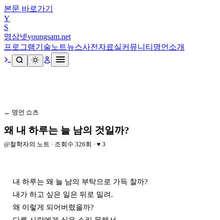
본문 바로가기
Y
S
영삼넷
youngsam.net
프로그램
기술노트
뉴스
사전
자료실
커뮤니티
명언
소개
← 명언 쇼츠
왜 내 하루는 늘 남의 것일까?
@
철학자의 노트
· 조회수
326
회 · ♥
3
내 하루는 왜 늘 남의 부탁으로 가득 찰까?

내가 하고 싶은 일은 뒤로 밀려.

왜 이렇게 되어버렸을까?
