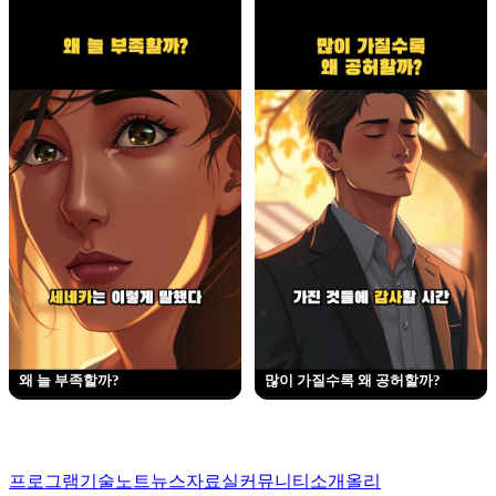
왜 늘 부족할까?
많이 가질수록 왜 공허할까?
프로그램
기술노트
뉴스
자료실
커뮤니티
소개
올리