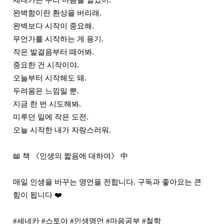
세네카는 우리 마음을 알았어.

완벽함이란 환상을 버리래.

완벽보다 시작이 중요해.

무언가를 시작하는 게 용기.

작은 발걸음부터 떼어봐.

중요한 건 시작이야.

오늘부터 시작해도 돼.

두려움은 느낌일 뿐.

지금 한 번 시도해봐.

미루던 일에 작은 도전.

오늘 시작한 내가 자랑스러워.

📖 책 《인생의 짧음에 대하여》 中

매일 인생을 바꾸는 명언을 전합니다. 구독과 좋아요는 큰 
힘이 됩니다 ❤️

#세네카 #스토아 #인생명언 #마음공부 #철학