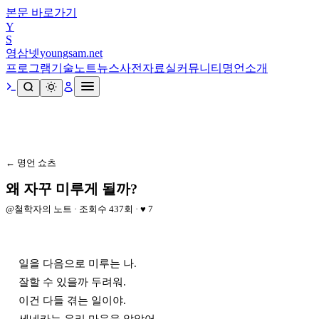
본문 바로가기
Y
S
영삼넷
youngsam.net
프로그램
기술노트
뉴스
사전
자료실
커뮤니티
명언
소개
← 명언 쇼츠
왜 자꾸 미루게 될까?
@
철학자의 노트
· 조회수
437
회 · ♥
7
일을 다음으로 미루는 나.

잘할 수 있을까 두려워.

이건 다들 겪는 일이야.
