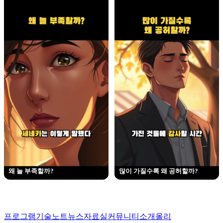
왜 늘 부족할까?
많이 가질수록 왜 공허할까?
프로그램
기술노트
뉴스
자료실
커뮤니티
소개
올리