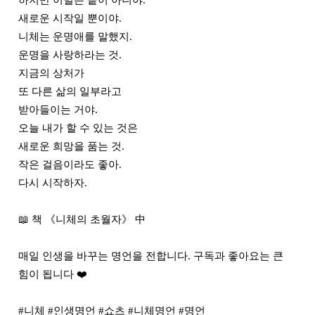
하지만 이별은 끝이 아니야.

새로운 시작일 뿐이야.

니체는 운명애를 말했지.

운명을 사랑하라는 것.

지금의 상처가

또 다른 삶의 일부라고

받아들이는 거야.

오늘 내가 할 수 있는 것은

새로운 희망을 품는 것.

작은 걸음이라도 좋아.

다시 시작하자.

📖 책 《니체의 초월자》 中

매일 인생을 바꾸는 명언을 전합니다. 구독과 좋아요는 큰 
힘이 됩니다 ❤️

#니체 #인생명언 #쇼츠 #니체명언 #명언