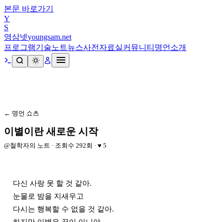
본문 바로가기
Y
S
영삼넷
youngsam.net
프로그램
기술노트
뉴스
사전
자료실
커뮤니티
명언
소개
← 명언 쇼츠
이별이란 새로운 시작
@
철학자의 노트
· 조회수
292
회 · ♥
5
다신 사랑 못 할 것 같아.

눈물로 밤을 지새우고

다시는 행복할 수 없을 것 같아.
