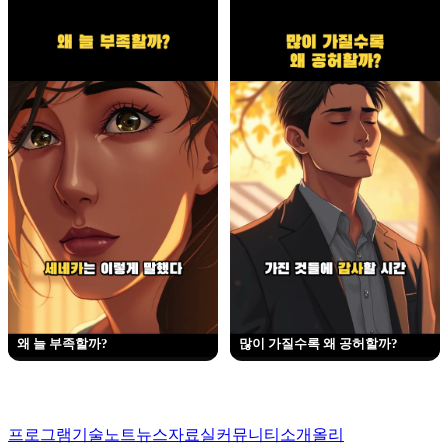
왜 늘 부족할까?
많이 가질수록 왜 공허할까?
프로그램
기술노트
뉴스
자료실
커뮤니티
소개
올리