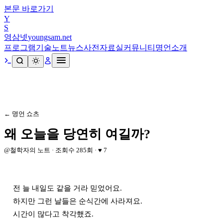
본문 바로가기
Y
S
영삼넷
youngsam.net
프로그램
기술노트
뉴스
사전
자료실
커뮤니티
명언
소개
← 명언 쇼츠
왜 오늘을 당연히 여길까?
@
철학자의 노트
· 조회수
285
회 · ♥
7
전 늘 내일도 같을 거라 믿었어요.

하지만 그런 날들은 순식간에 사라져요.

시간이 많다고 착각했죠.
