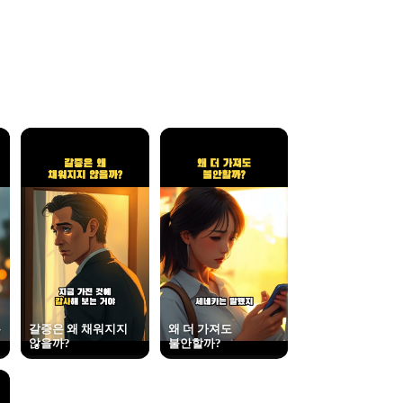
는
갈증은 왜 채워지지
왜 더 가져도
않을까?
불안할까?