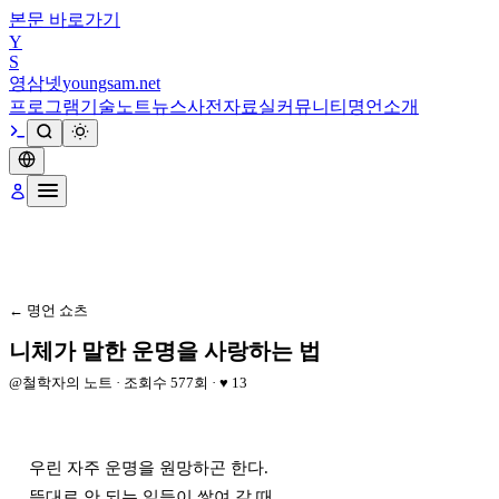
본문 바로가기
Y
S
영삼넷
youngsam.net
프로그램
기술노트
뉴스
사전
자료실
커뮤니티
명언
소개
← 명언 쇼츠
니체가 말한 운명을 사랑하는 법
@
철학자의 노트
· 조회수
577
회 · ♥
13
우린 자주 운명을 원망하곤 한다.

뜻대로 안 되는 일들이 쌓여 갈 때.
