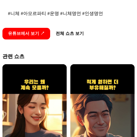
#니체 #아모르파티 #운명 #니체명언 #인생명언
유튜브에서 보기 ↗
전체 쇼츠 보기
관련 쇼츠