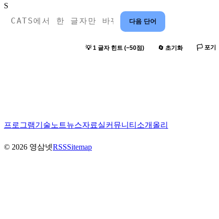
S
다음 단어
🏳️ 포기
💡 1 글자 힌트 (−50점)
🔄 초기화
프로그램
기술노트
뉴스
자료실
커뮤니티
소개
올리
©
2026
영삼넷
RSS
Sitemap