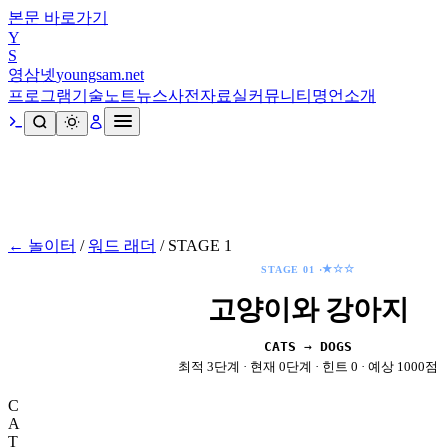
본문 바로가기
Y
S
영삼넷
youngsam.net
프로그램
기술노트
뉴스
사전
자료실
커뮤니티
명언
소개
← 놀이터
/
워드 래더
/
STAGE
1
★☆☆
STAGE
01
·
고양이와 강아지
CATS
→
DOGS
최적
3
단계 · 현재
0
단계 · 힌트
0
· 예상
1000
점
C
A
T