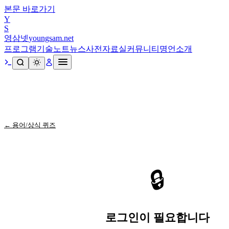
본문 바로가기
Y
S
영삼넷
youngsam.net
프로그램
기술노트
뉴스
사전
자료실
커뮤니티
명언
소개
← 용어/상식 퀴즈
🔒
로그인이 필요합니다