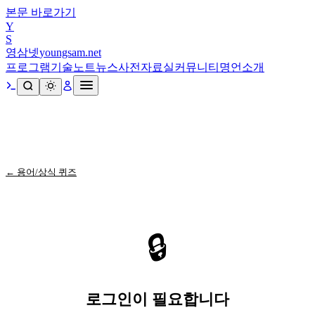
본문 바로가기
Y
S
영삼넷
youngsam.net
프로그램
기술노트
뉴스
사전
자료실
커뮤니티
명언
소개
← 용어/상식 퀴즈
🔒
로그인이 필요합니다