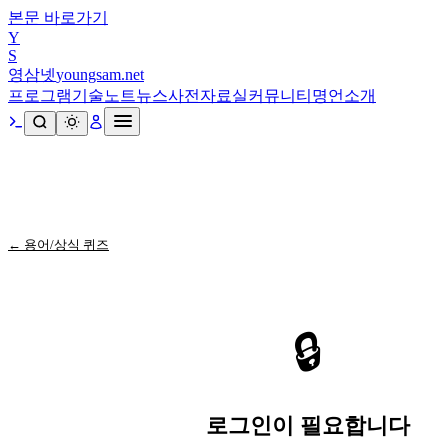
본문 바로가기
Y
S
영삼넷
youngsam.net
프로그램
기술노트
뉴스
사전
자료실
커뮤니티
명언
소개
← 용어/상식 퀴즈
🔒
로그인이 필요합니다